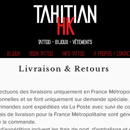
TAHITIAN
HK
TATTOO - BIJOUX - VÊTEMENTS
BIJOUX
BOOK TATTOO
INFO TATTOO
A PROPOS / CONTAC
Livraison & Retours
ectuons des livraisons uniquement en France Métropoli
ionnelles et se font uniquement sur demande spéciale.
mmandes sont expédiées via La Poste avec suivi de 
ais de livraison pour la France Métropolitaine sont gé
de la commande.
s d'expédition incluent les frais de port, d'emballage et